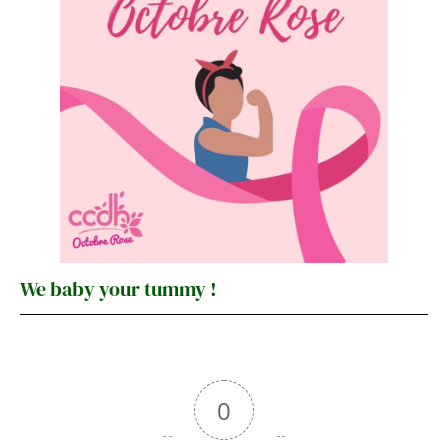
We baby your tummy !
0