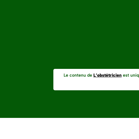
Le contenu de
L’obstétricien
est uniq