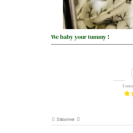
We baby your tummy !
Évalua
S’abonner