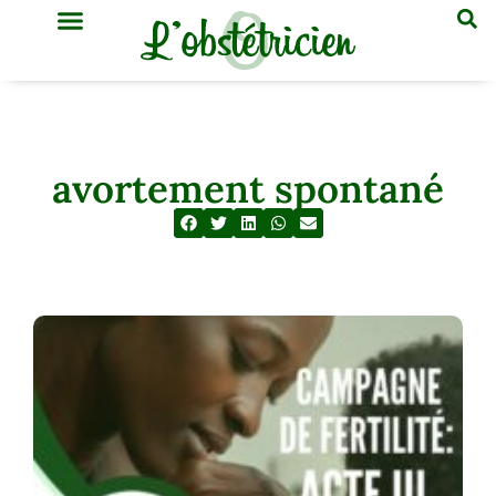
GYNÉCOLOGIE & OBSTÉTRIQUE
MÉDECINE GÉNÉRALE
avortement spontané