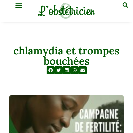
GYNÉCOLOGIE & OBSTÉTRIQUE
MÉDECINE GÉNÉRALE
chlamydia et trompes
bouchées