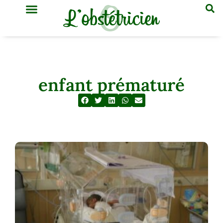
GYNÉCOLOGIE & OBSTÉTRIQUE
MÉDECINE GÉNÉRALE
enfant prématuré