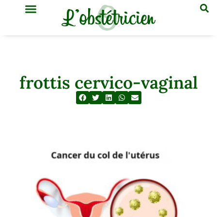
GYNÉCOLOGIE & OBSTÉTRIQUE
MÉDECINE GÉNÉRALE
frottis cervico-vaginal