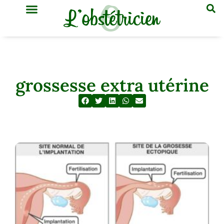
GYNÉCOLOGIE & OBSTÉTRIQUE
MÉDECINE GÉNÉRALE
grossesse extra utérine