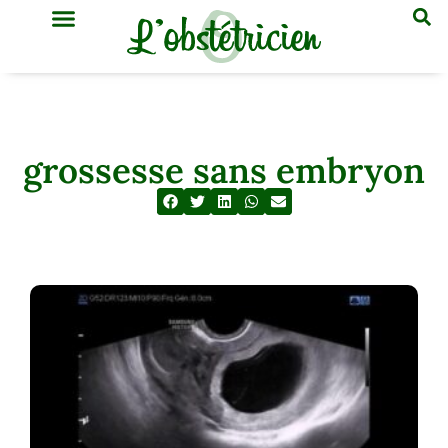
GYNÉCOLOGIE & OBSTÉTRIQUE
MÉDECINE GÉNÉRALE
grossesse sans embryon