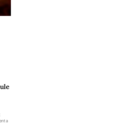
ule
t
ent a