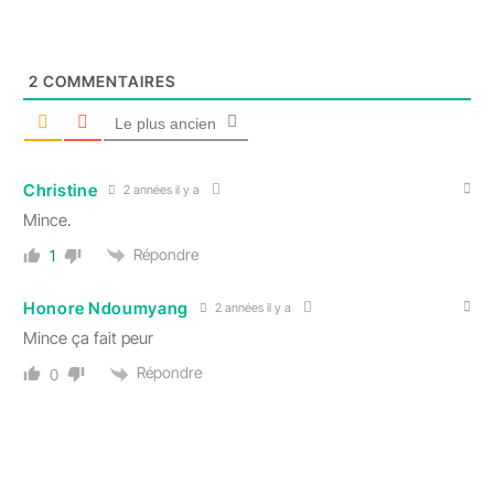
2
COMMENTAIRES
Le plus ancien
Christine
2 années il y a
Mince.
Répondre
1
Honore Ndoumyang
2 années il y a
Mince ça fait peur
Répondre
0