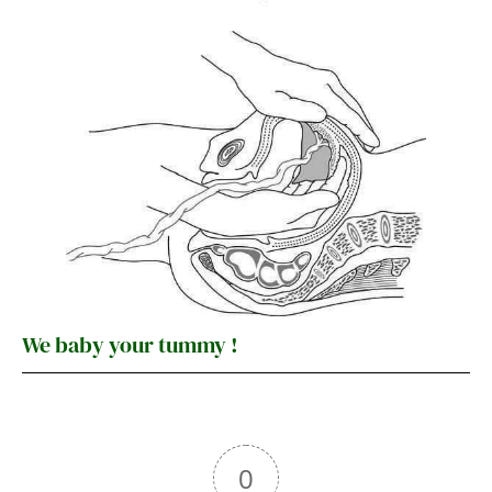
We baby your tummy !
0