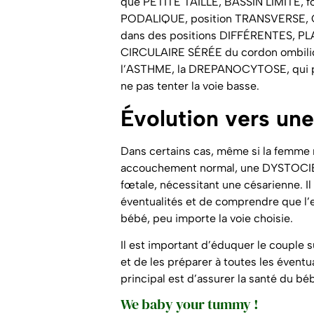
que PETITE TAILLE, BASSIN LIMITE,
PODALIQUE, position TRANSVERSE,
dans des positions DIFFÉRENTES, P
CIRCULAIRE SÉRÉE du cordon ombilical
l’ASTHME, la DREPANOCYTOSE, qui p
ne pas tenter la voie basse.
Évolution vers un
Dans certains cas, même si la femme r
accouchement normal, une DYSTOCIE pe
fœtale, nécessitant une césarienne. Il
éventualités et de comprendre que l’
bébé, peu importe la voie choisie.
Il est important d’éduquer le couple 
et de les préparer à toutes les éventua
principal est d’assurer la santé du bé
We baby your tummy !