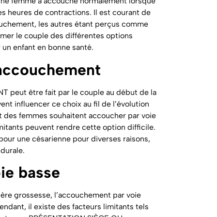
’une femme a accouché normalement lorsque
es heures de contractions. Il est courant de
ouchement, les autres étant perçus comme
rmer le couple des différentes options
r un enfant en bonne santé.
’accouchement
ut être fait par le couple au début de la
t influencer ce choix au fil de l’évolution
rt des femmes souhaitent accoucher par voie
mitants peuvent rendre cette option difficile.
our une césarienne pour diverses raisons,
idurale.
oie basse
ère grossesse, l’accouchement par voie
ndant, il existe des facteurs limitants tels