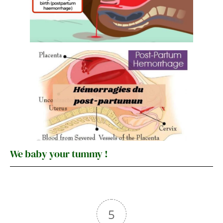
We baby your tummy !
5