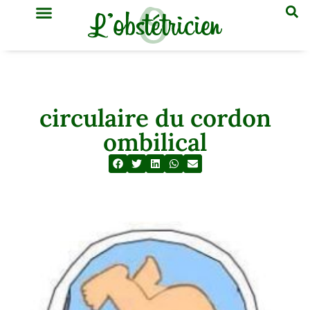
GYNÉCOLOGIE & OBSTÉTRIQUE
MÉDECINE GÉNÉRALE
circulaire du cordon
ombilical