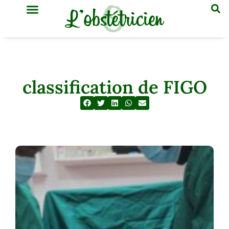
GYNÉCOLOGIE & OBSTÉTRIQUE
MÉDECINE GÉNÉRALE
classification de FIGO