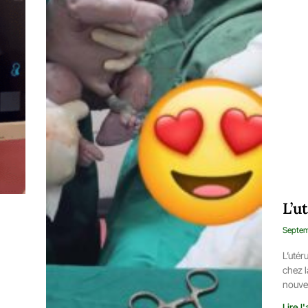
L’u
Septem
L’utér
chez l
nouvel
Lire l'