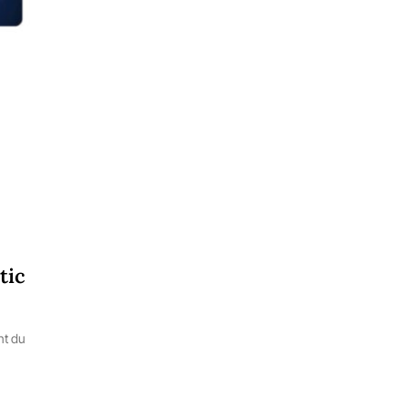
tic
nt du