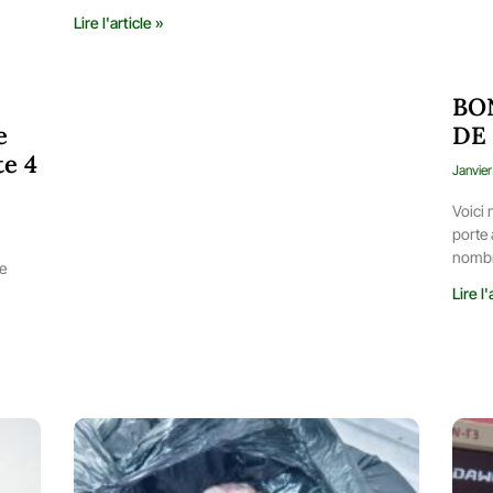
Lire l'article »
BO
e
DE 
te 4
Janvie
Voici
porte 
nombr
de
Lire l'