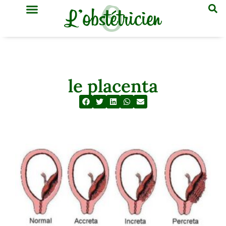
GYNÉCOLOGIE & OBSTÉTRIQUE
MÉDECINE GÉNÉRALE
le placenta